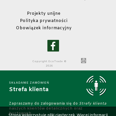
Projekty unijne
Polityka prywatności
Obowiązek informacyjny
Copyright
EcoTrade
©
2026
SKŁADANIE ZAMÓWIEŃ
Strefa klienta
Zapraszamy do zalogowania się do
Strefy klienta
naszych klientów detalicznych oraz
hurtowych.
Strona wykorzystuje pliki ciasteczek. Więcej informacji