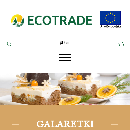
pl
/
en
GA­LA­RET­KI