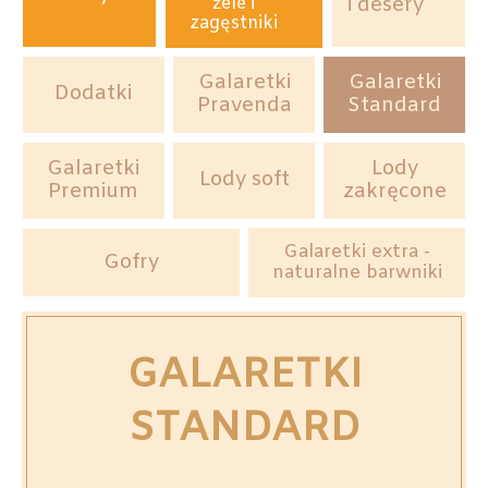
żele i
i desery
zagęstniki
Galaretki
Galaretki
Dodatki
Pravenda
Standard
Galaretki
Lody
Lody soft
Premium
zakręcone
Galaretki extra -
Gofry
naturalne barwniki
GALARETKI
STANDARD