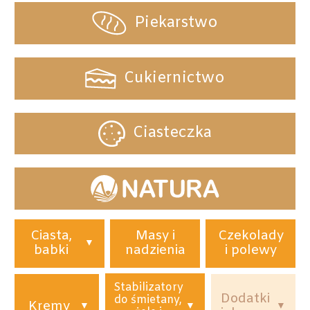
Piekarstwo
Cukiernictwo
Ciasteczka
Ciasta,
Masy i
Czekolady
babki
nadzienia
i polewy
Stabilizatory
Dodatki
do śmietany,
Kremy